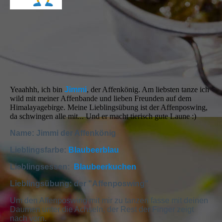
Yeaahhh, ich bin
Jimmi
, der Affenkönig. Am liebsten tanze ich
wild mit meiner Affenbande und lieben Freunden auf dem
Himalayagebirge. Meine Lieblingsübung ist der Affenposwing,
da schwingen alle mit... Und er macht tierisch gute Laune :)
Name: Jimmi der Affenkönig
Lieblingsfarbe:
Blaubeerblau
Lieblingsessen:
Blaubeerkuchen
Lieblingsübung: der "Affenposwing"
Um den Affenposwing mit mir zu tanzen fasse mit deinen
Daumen unter die Achseln, der Rest der Finger zeigt
nach vorn.