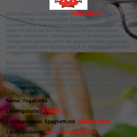
Hallo Freunde, ich bin der flinke
YOGAFUCHS.
Meine
Heimat ist der smaragdgrüne Yogawald, doch da war es
mir immer ein klein wenig zu dunkel und einsam. Also
habe ich mich auf den Weg gemacht und unterwegs
meinen allerbesten Lieblingsfreund Chi kennengelernt.
Gemeinsam wohnen wir in der goldenen Mitte zwischen
dem Yogawald und Großlärmstadt, in Wilma unserer wild
windschiefen Hütte.
Manchmal bin ich etwas hibbelig und kann mich nicht so
gut konzentrieren, deshalb meditiere ich mittlerweile sehr
gerne. Wenn ich dann gemütlich sitze, mache ich meine
Augen zu und denke an all die schönen Dinge in meinem
Leben und bin, zum Beispiel dankbar dafür, dass ich so
tolle Freunde habe.
Name: Yogafuchs
Lieblingsfarbe:
Knallrot
Lieblingsessen: Spaghetti mit
Tomatensauce
Lieblingsübung:
der entspannte Fuchs