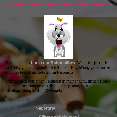
Heyho, ich bin
Louis der Schneelöwe
.
Wenn ich jemanden
so richtig gerne mag, brülle ich ihm zur Begrüßung ganz laut zu
und dies tue ich am liebsten im Fersensitz.
Über Besuch von guten Freunden in meiner gemütlichen Höhle
freue ich mich immer sehr. Ihr habt es geahnt, meine
Lieblingsübung ist das Löwengebrüll.
Name: Louis
Lieblingsfarbe:
Silbergrau