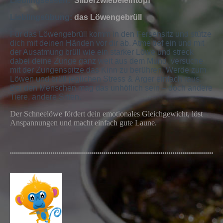
Lieblingsessen:
Silberzwiebeleintopf
Lieblingsübung:
das Löwengebrüll
Für das Löwengebrüll komm in den Fersensitz und stütze
dich mit deinen Händen vor dir ab. Atme tief ein und mit
der Ausatmung brüll wie ein starker Löwe und streck
dabei deine Zunge ganz weit aus dem Mund, versuche
mit der Zungenspitze das Kinn zu berühren. Werde zum
Löwen und brüll jeglichen Stress & Ärger einfach raus.
Bei den Menschen mag das unhöflich sein – doch andere
Tiere, andere Sitten.
Der Schneelöwe fördert dein emotionales Gleichgewicht, löst
Anspannungen und macht einfach gute Laune.