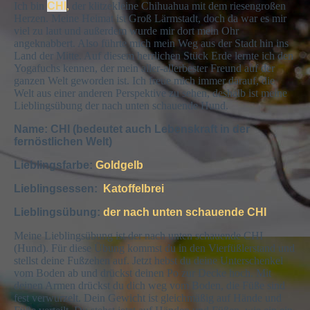
Ich bin
CHI
,
der klitzekleine Chihuahua mit dem riesengroßen
Herzen. Meine Heimat ist Groß Lärmstadt, doch da war es mir
viel zu laut und außerdem wurde mir dort mein Ohr
angeknabbert. Also führte mich mein Weg aus der Stadt hin ins
Land der Mitte. Auf diesem herrlichen Stück Erde lernte ich den
Yogafuchs kennen, der mein aller-allerbester Freund auf der
ganzen Welt geworden ist. Ich freue mich immer darauf, die
Welt aus einer anderen Perspektive zu sehen, deshalb ist meine
Lieblingsübung der nach unten schauende Hund.
Name: CHI (bedeutet
auch Lebenskraft
in der
fernöstlichen Welt)
Lieblingsfarbe:
Goldgelb
Lieblingsessen:
Katoffelbrei
Lieblingsübung:
der nach unten schauende CHI
Meine Lieblingsübung ist
der nach unten schauende CHI
(Hund
). Für diese Übung kommst du in den Vierfüßlerstand und
stellst deine Fußzehen auf. Jetzt hebst du deine Unterschenkel
vom Boden ab und drückst deinen Po zur Decke hoch. Mit
deinen Armen drückst du dich weg vom Boden, die Füße sind
fest verwurzelt. Dein Gewicht ist gleichmäßig auf Hände und