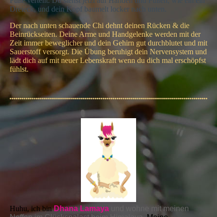
Füße verteilt. Du stehst jetzt auf Händen und Füßen, wie ein ein
Dreieck, und dein Kopf baumelt locker nach unten.
Der nach unten schauende Chi dehnt deinen Rücken & die
Beinrückseiten. Deine Arme und Handgelenke werden mit der
Zeit immer beweglicher und dein Gehirn gut durchblutet und mit
Sauerstoff versorgt. Die Übung beruhigt dein Nervensystem und
lädt dich auf mit neuer Lebenskraft wenn du dich mal erschöpfst
fühlst.
Huhu, ich bin
Dhana Lamaya
und
wohne mit meinen