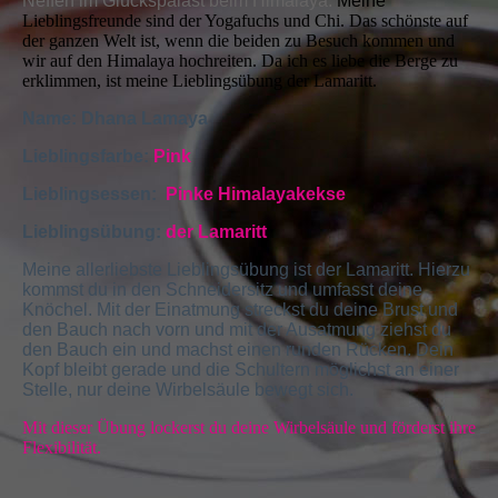
Neffen im Glückspalast beim Himalaya.
Meine
Lieblingsfreunde sind der Yogafuchs und Chi. Das schönste auf
der ganzen Welt ist, wenn die beiden zu Besuch kommen und
wir auf den Himalaya hochreiten. Da ich es liebe die Berge zu
erklimmen, ist meine Lieblingsübung der Lamaritt.
Name: Dhana Lamaya
Lieblingsfarbe:
Pink
Lieblingsessen:
Pinke Himalayakekse
Lieblingsübung:
der Lamaritt
Meine allerliebste Lieblingsübung ist der Lamaritt. Hierzu
kommst du in den Schneidersitz und umfasst deine
Knöchel. Mit der Einatmung streckst du deine Brust und
den Bauch nach vorn und mit der Ausatmung ziehst du
den Bauch ein und machst einen runden Rücken. Dein
Kopf bleibt gerade und die Schultern möglichst an einer
Stelle, nur deine Wirbelsäule bewegt sich.
Mit dieser Übung lockerst du deine Wirbelsäule und förderst ihre
Flexibilität.