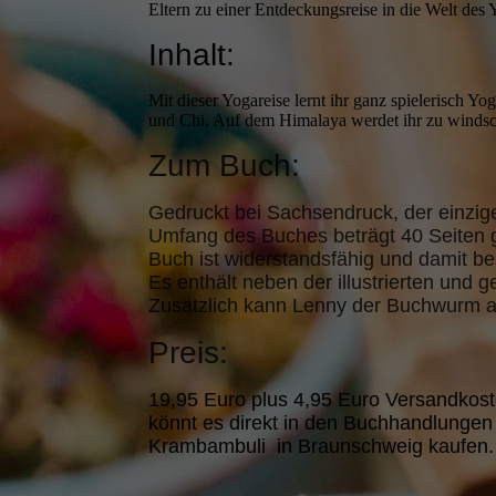
Eltern zu einer Entdeckungsreise in die Welt des 
Inhalt:
Mit dieser Yogareise lernt ihr ganz spielerisch Y
und Chi. Auf dem Himalaya werdet ihr zu winds
Zum Buch:
Gedruckt bei Sachsendruck, der einzi
Umfang des Buches beträgt 40 Seiten g
Buch ist widerstandsfähig und damit be
Es enthält neben der illustrierten und 
Zusätzlich kann Lenny der Buchwurm a
Preis:
19,95 Euro plus 4,95 Euro Versandkosten
könnt es direkt in den Buchhandlunge
Krambambuli in Braunschweig kaufen