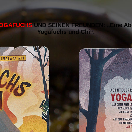
OGAFUCHS
UND SEINEN FREUNDEN:
„Eine Ab
Yogafuchs und Chi“.