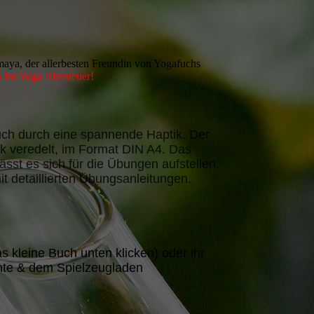
amaya, der allerbesten Freundin von Yogafuchs
s ins Yoga Abenteuer!
ch durch eine spannende Haptik. Der
k veredelt, im Format DIN A4. Das
sst es sich für die Übungen aufstellen.
it detaillierten Übungsanleitungen.
s kleine Buch unten klicken) oder ihr
nte & dem Spielzeugladen