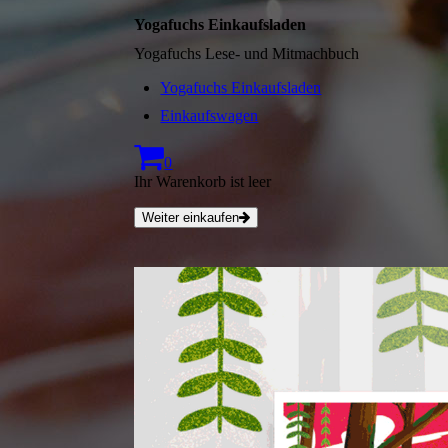
Yogafuchs Einkaufsladen
Yogafuchs Lese- und Mitmachbuch
Yogafuchs Einkaufsladen
Einkaufswagen
0
Ihr Warenkorb ist leer
Weiter einkaufen