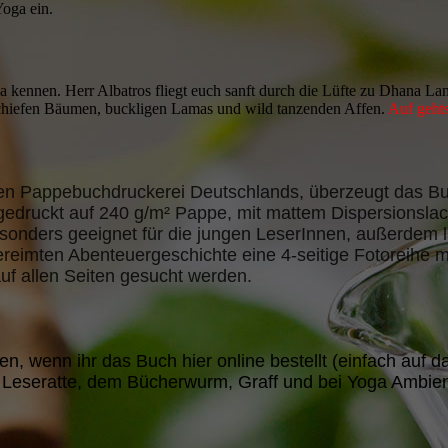
Yoga ein.
oga kennen. Herr Albatros fliegt euch sanft durch die Lüfte zu Dhana L
chiefen Bäumen, buckligen Lamas und wild tanzenden Affen.
Auf geht
gen Pappebuchdruckerei Deutschlands, überzeugt das Bu
edruckt auf 240 g/m² Pappe, mit mattem Dispersionslac
sonders geeignet für die jungen LeserInnen, außerdem lä
gereimten Abenteuergeschichte eine 4-seitige Fotoreihe m
uf allen Seiten gesucht werden.
, wenn ihr das Buch hier online bestellt (einfach auf da
n Leseratte, dem Bücherwurm, Graff und bei Yoga Ambie
.